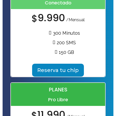
Conectado
9.990
$
/Mensual
300 Minutos
200 SMS
150 GB
Reserva tu chip
PLANES
Pro Libre
11.990
$