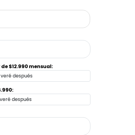
r de $12.990 mensual:
o veré después
4.990:
o veré después